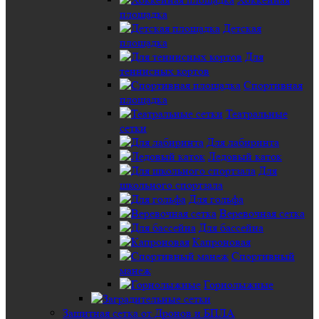
площадка
Детская
площадка
Для
теннисных кортов
Спортивная
площадка
Театральные
сетки
Для лабиринта
Ледовый каток
Для
школьного спортзала
Для гольфа
Веревочная сетка
Для бассейна
Капроновая
Спортивный
манеж
Горнолыжные
Защитная сетка от Дронов и БПЛА