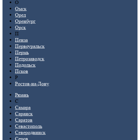
О
Омск
Орел
Оренбург
Орск
П
Пенза
Первоуральск
Пермь
Петрозаводск
Подольск
Псков
Р
Ростов-на-Дону
Рязань
С
Самара
Саранск
Саратов
Севастополь
Северодвинск
Серов