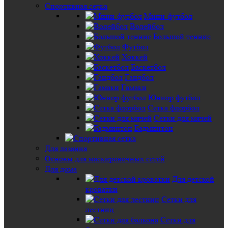
Спортивная сетка
Мини-футбол
Волейбол
Большой теннис
Футбол
Хоккей
Баскетбол
Гандбол
Гамаки
Юниор футбол
Сетка флорбол
Сетки для мячей
Бадминтон
Для лазания
Основы для маскировочных сетей
Для дома
Для детской
кроватки
Сетки для
лестниц
Сетки для