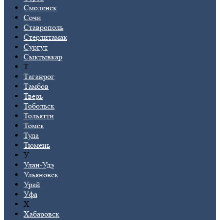
Смоленск
Сочи
Ставрополь
Стерлитамак
Сургут
Сыктывкар
Т
Таганрог
Тамбов
Тверь
Тобольск
Тольятти
Томск
Тула
Тюмень
У
Улан-Удэ
Ульяновск
Урай
Уфа
Х
Хабаровск