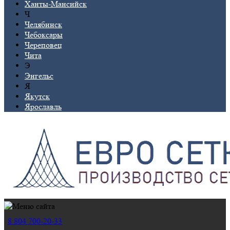
Ханты-Мансийск
Ч
Челябинск
Чебоксары
Череповец
Чита
Э
Энгельс
Я
Якутск
Ярославль
8 804 700-20-33