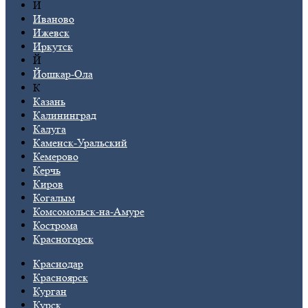
И
Иваново
Ижевск
Иркутск
Й
Йошкар-Ола
К
Казань
Калининград
Калуга
Каменск-Уральский
Кемерово
Керчь
Киров
Когалым
Комсомольск-на-Амуре
Кострома
Красногорск
Краснодар
Красноярск
Курган
Курск