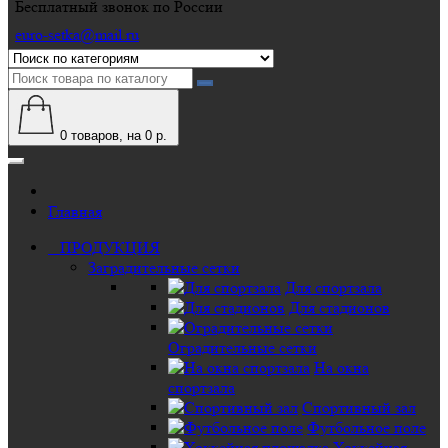
Бесплатный звонок по России
euro-setka@mail.ru
0
товаров, на 0 р.
Главная
ПРОДУКЦИЯ
Заградительные сетки
Для спортзала
Для стадионов
Оградительные сетки
На окна
спортзала
Спортивный зал
Футбольное поле
Хоккейная