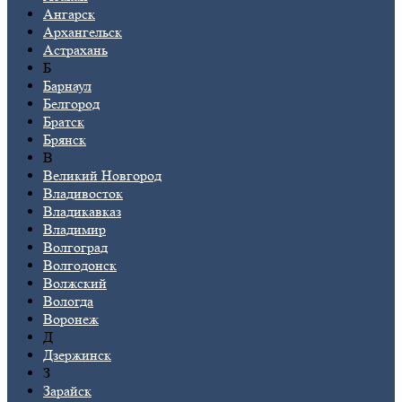
Ангарск
Архангельск
Астрахань
Б
Барнаул
Белгород
Братск
Брянск
В
Великий Новгород
Владивосток
Владикавказ
Владимир
Волгоград
Волгодонск
Волжский
Вологда
Воронеж
Д
Дзержинск
З
Зарайск