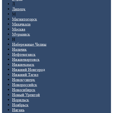
Л
Липецк
М
Магнитогорск
Махачкала
Москва
Мурманск
Н
Набережные Челны
Нальчик
Нефтеюганск
Нижневартовск
Нижнекамск
Нижний Новгород
Нижний Тагил
Новокузнецк
Новороссийск
Новосибирск
Новый Уренгой
Норильск
Ноябрьск
Нягань