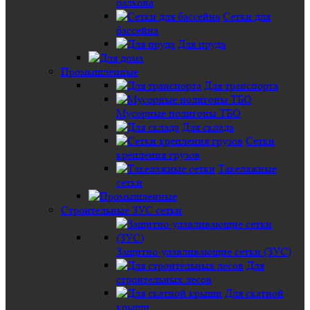
балкона
Сетки для
бассейна
Для пруда
Промышленные
Для транспорта
Мусорные полигоны ТБО
Для склада
Сетки
крепления грузов
Такелажные
сетки
Строительные ЗУС сетки
Защитно-улавливающие сетки (ЗУС)
Для
строительных лесов
Для скатной
крыши