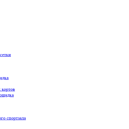
сетки
адка
 кортов
ощадка
го спортзала