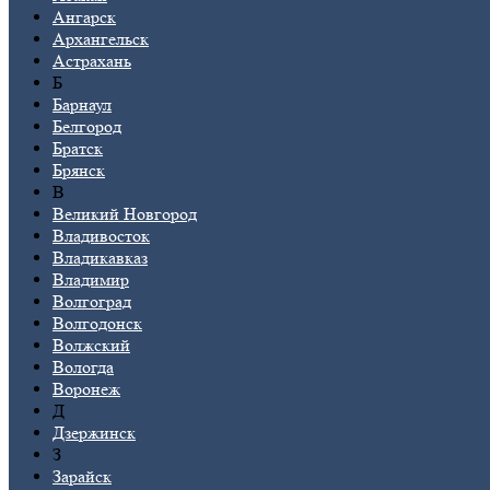
Ангарск
Архангельск
Астрахань
Б
Барнаул
Белгород
Братск
Брянск
В
Великий Новгород
Владивосток
Владикавказ
Владимир
Волгоград
Волгодонск
Волжский
Вологда
Воронеж
Д
Дзержинск
З
Зарайск