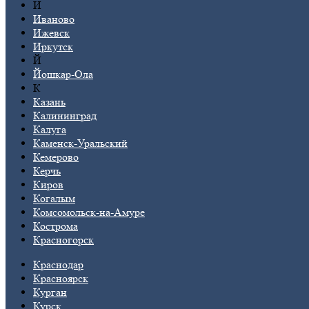
И
Иваново
Ижевск
Иркутск
Й
Йошкар-Ола
К
Казань
Калининград
Калуга
Каменск-Уральский
Кемерово
Керчь
Киров
Когалым
Комсомольск-на-Амуре
Кострома
Красногорск
Краснодар
Красноярск
Курган
Курск