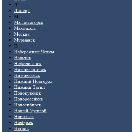
Л
Липецк
М
Магнитогорск
Махачкала
Москва
Мурманск
Н
Набережные Челны
Нальчик
Нефтеюганск
Нижневартовск
Нижнекамск
Нижний Новгород
Нижний Тагил
Новокузнецк
Новороссийск
Новосибирск
Новый Уренгой
Норильск
Ноябрьск
Нягань