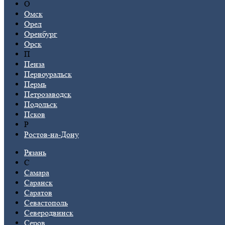
О
Омск
Орел
Оренбург
Орск
П
Пенза
Первоуральск
Пермь
Петрозаводск
Подольск
Псков
Р
Ростов-на-Дону
Рязань
С
Самара
Саранск
Саратов
Севастополь
Северодвинск
Серов