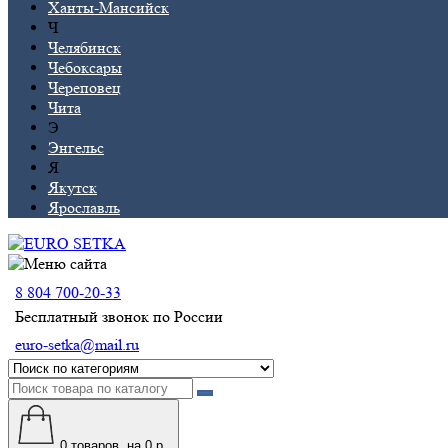
Ханты-Мансийск
Ч
Челябинск
Чебоксары
Череповец
Чита
Э
Энгельс
Я
Якутск
Ярославль
8 804 700-20-33
Бесплатный звонок по России
euro-setka@mail.ru
0
товаров, на 0 р.