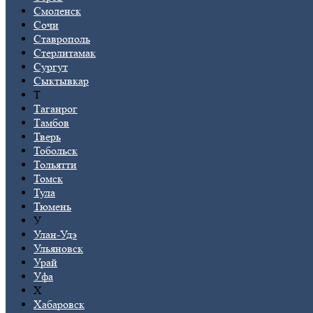
Смоленск
Сочи
Ставрополь
Стерлитамак
Сургут
Сыктывкар
Т
Таганрог
Тамбов
Тверь
Тобольск
Тольятти
Томск
Тула
Тюмень
У
Улан-Удэ
Ульяновск
Урай
Уфа
Х
Хабаровск