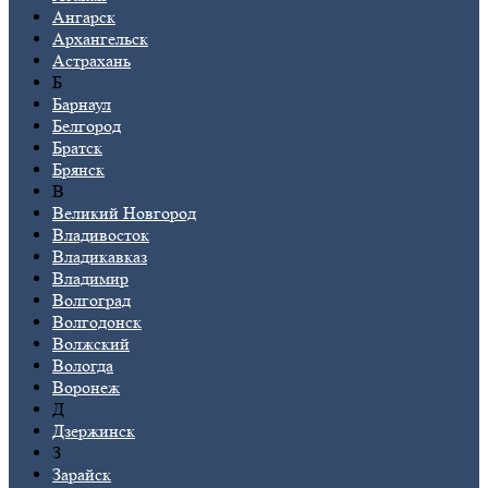
Ангарск
Архангельск
Астрахань
Б
Барнаул
Белгород
Братск
Брянск
В
Великий Новгород
Владивосток
Владикавказ
Владимир
Волгоград
Волгодонск
Волжский
Вологда
Воронеж
Д
Дзержинск
З
Зарайск