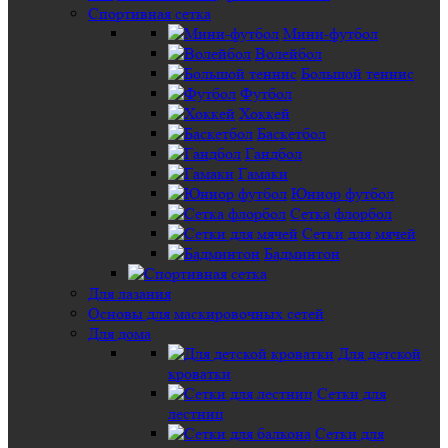
Спортивная сетка
Мини-футбол
Волейбол
Большой теннис
Футбол
Хоккей
Баскетбол
Гандбол
Гамаки
Юниор футбол
Сетка флорбол
Сетки для мячей
Бадминтон
Для лазания
Основы для маскировочных сетей
Для дома
Для детской
кроватки
Сетки для
лестниц
Сетки для