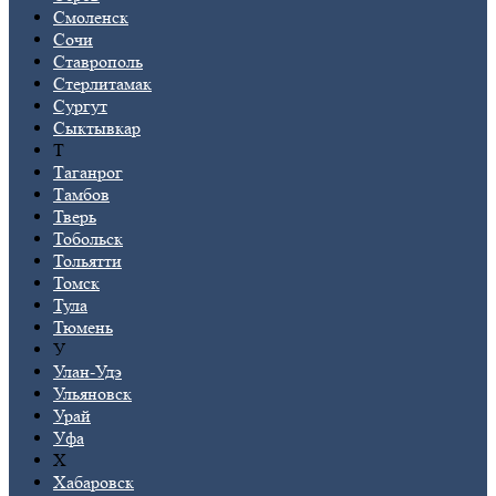
Смоленск
Сочи
Ставрополь
Стерлитамак
Сургут
Сыктывкар
Т
Таганрог
Тамбов
Тверь
Тобольск
Тольятти
Томск
Тула
Тюмень
У
Улан-Удэ
Ульяновск
Урай
Уфа
Х
Хабаровск