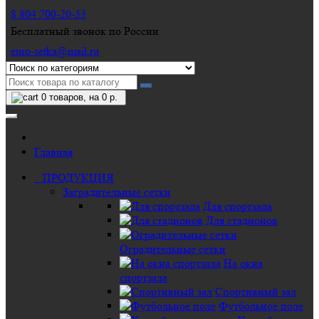
8 804 700-20-33
Бесплатный звонок по России
euro-setka@mail.ru
0
товаров, на 0 р.
Главная
ПРОДУКЦИЯ
Заградительные сетки
Для спортзала
Для стадионов
Оградительные сетки
На окна
спортзала
Спортивный зал
Футбольное поле