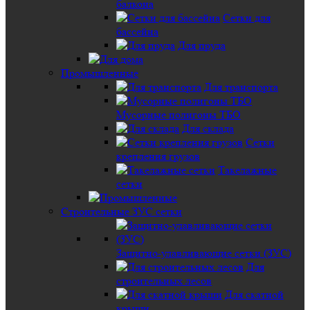
балкона
Сетки для
бассейна
Для пруда
Промышленные
Для транспорта
Мусорные полигоны ТБО
Для склада
Сетки
крепления грузов
Такелажные
сетки
Строительные ЗУС сетки
Защитно-улавливающие сетки (ЗУС)
Для
строительных лесов
Для скатной
крыши