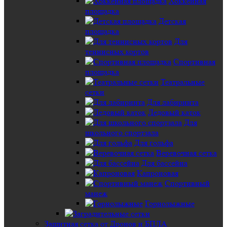
Хоккейная
площадка
Детская
площадка
Для
теннисных кортов
Спортивная
площадка
Театральные
сетки
Для лабиринта
Ледовый каток
Для
школьного спортзала
Для гольфа
Веревочная сетка
Для бассейна
Капроновая
Спортивный
манеж
Горнолыжные
Защитная сетка от Дронов и БПЛА