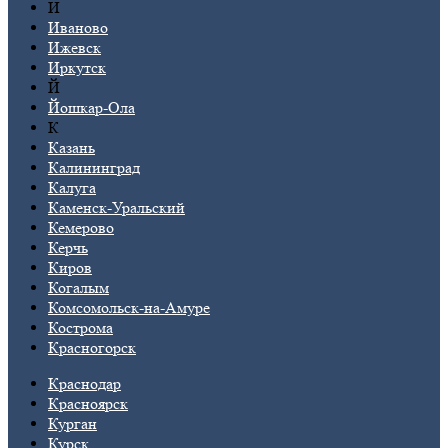
И
Иваново
Ижевск
Иркутск
Й
Йошкар-Ола
К
Казань
Калининград
Калуга
Каменск-Уральский
Кемерово
Керчь
Киров
Когалым
Комсомольск-на-Амуре
Кострома
Красногорск
Краснодар
Красноярск
Курган
Курск