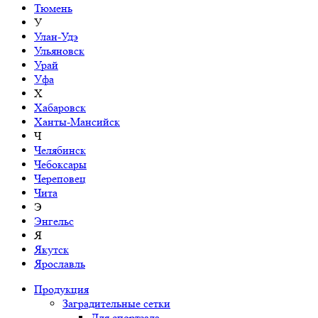
Тюмень
У
Улан-Удэ
Ульяновск
Урай
Уфа
Х
Хабаровск
Ханты-Мансийск
Ч
Челябинск
Чебоксары
Череповец
Чита
Э
Энгельс
Я
Якутск
Ярославль
Продукция
Заградительные сетки
Для спортзала