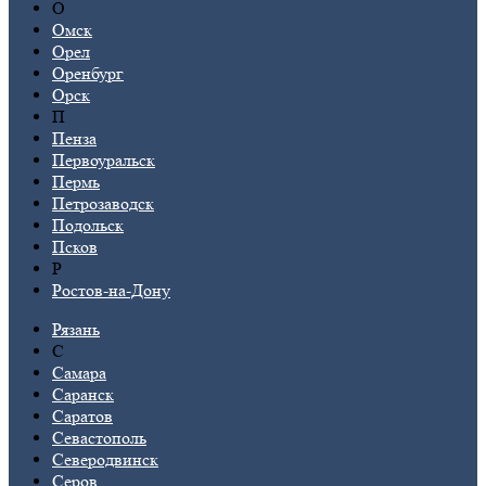
О
Омск
Орел
Оренбург
Орск
П
Пенза
Первоуральск
Пермь
Петрозаводск
Подольск
Псков
Р
Ростов-на-Дону
Рязань
С
Самара
Саранск
Саратов
Севастополь
Северодвинск
Серов