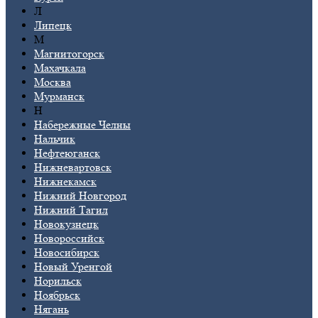
Л
Липецк
М
Магнитогорск
Махачкала
Москва
Мурманск
Н
Набережные Челны
Нальчик
Нефтеюганск
Нижневартовск
Нижнекамск
Нижний Новгород
Нижний Тагил
Новокузнецк
Новороссийск
Новосибирск
Новый Уренгой
Норильск
Ноябрьск
Нягань