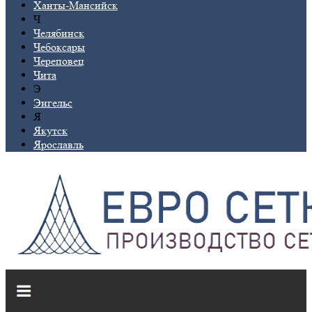
Ханты-Мансийск
Ч
Челябинск
Чебоксары
Череповец
Чита
Э
Энгельс
Я
Якутск
Ярославль