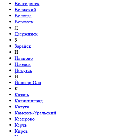
Волгодонск
Волжский
Вологда
Воронеж
Д
Дзержинск
З
Зарайск
И
Иваново
Ижевск
Иркутск
Й
Йошкар-Ола
К
Казань
Калининград
Калуга
Каменск-Уральский
Кемерово
Керчь
Киров