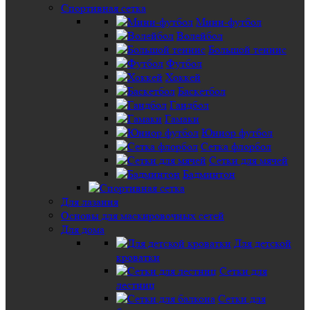
Спортивная сетка
Мини-футбол
Волейбол
Большой теннис
Футбол
Хоккей
Баскетбол
Гандбол
Гамаки
Юниор футбол
Сетка флорбол
Сетки для мячей
Бадминтон
Для лазания
Основы для маскировочных сетей
Для дома
Для детской
кроватки
Сетки для
лестниц
Сетки для