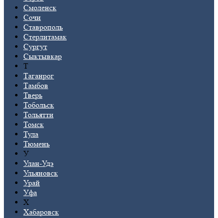
Смоленск
Сочи
Ставрополь
Стерлитамак
Сургут
Сыктывкар
Т
Таганрог
Тамбов
Тверь
Тобольск
Тольятти
Томск
Тула
Тюмень
У
Улан-Удэ
Ульяновск
Урай
Уфа
Х
Хабаровск