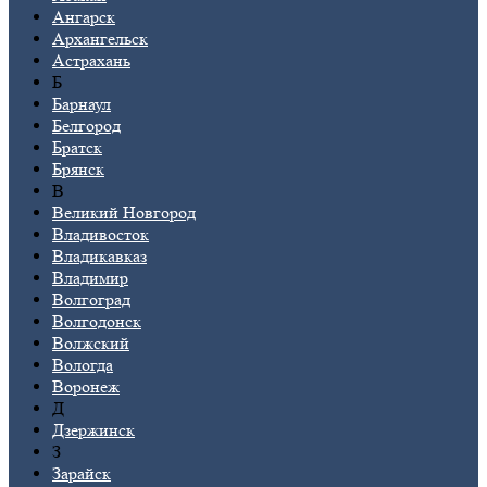
Ангарск
Архангельск
Астрахань
Б
Барнаул
Белгород
Братск
Брянск
В
Великий Новгород
Владивосток
Владикавказ
Владимир
Волгоград
Волгодонск
Волжский
Вологда
Воронеж
Д
Дзержинск
З
Зарайск