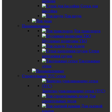
балкона
Сетки для
бассейна
Для пруда
Промышленные
Для транспорта
Мусорные полигоны ТБО
Для склада
Сетки
крепления грузов
Такелажные
сетки
Строительные ЗУС сетки
Защитно-улавливающие сетки (ЗУС)
Для
строительных лесов
Для скатной
крыши