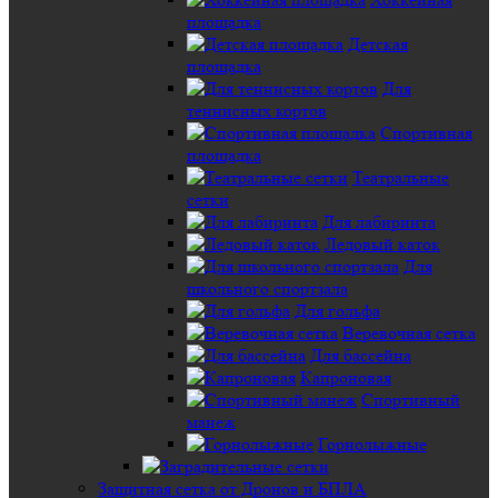
площадка
Детская
площадка
Для
теннисных кортов
Спортивная
площадка
Театральные
сетки
Для лабиринта
Ледовый каток
Для
школьного спортзала
Для гольфа
Веревочная сетка
Для бассейна
Капроновая
Спортивный
манеж
Горнолыжные
Защитная сетка от Дронов и БПЛА