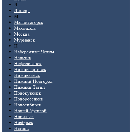
Л
Липецк
М
Магнитогорск
Махачкала
Москва
Мурманск
Н
Набережные Челны
Нальчик
Нефтеюганск
Нижневартовск
Нижнекамск
Нижний Новгород
Нижний Тагил
Новокузнецк
Новороссийск
Новосибирск
Новый Уренгой
Норильск
Ноябрьск
Нягань