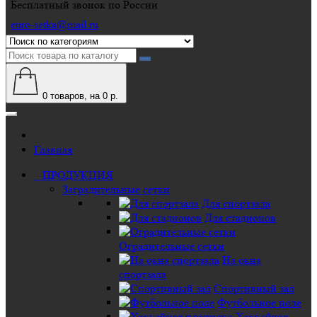
Бесплатный звонок по России
euro-setka@mail.ru
0
товаров, на 0 р.
Главная
ПРОДУКЦИЯ
Заградительные сетки
Для спортзала
Для стадионов
Оградительные сетки
На окна
спортзала
Спортивный зал
Футбольное поле
Хоккейная