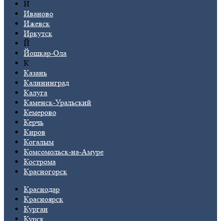
И
Иваново
Ижевск
Иркутск
Й
Йошкар-Ола
К
Казань
Калининград
Калуга
Каменск-Уральский
Кемерово
Керчь
Киров
Когалым
Комсомольск-на-Амуре
Кострома
Красногорск
Краснодар
Красноярск
Курган
Курск