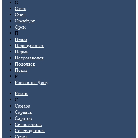
О
Омск
Орел
Оренбург
Орск
П
Пенза
Первоуральск
Пермь
Петрозаводск
Подольск
Псков
Р
Ростов-на-Дону
Рязань
С
Самара
Саранск
Саратов
Севастополь
Северодвинск
Серов