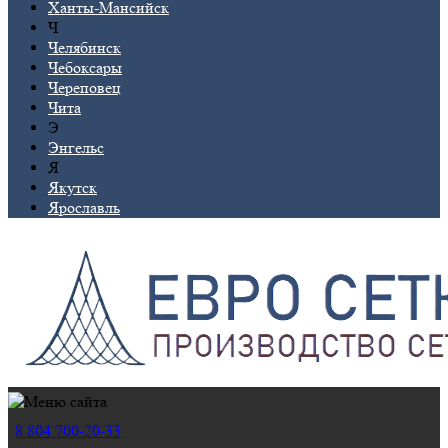
Ханты-Мансийск
Ч
Челябинск
Чебоксары
Череповец
Чита
Э
Энгельс
Я
Якутск
Ярославль
8 804 700-20-33