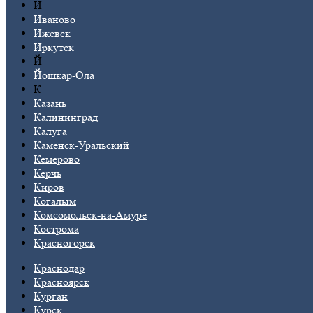
И
Иваново
Ижевск
Иркутск
Й
Йошкар-Ола
К
Казань
Калининград
Калуга
Каменск-Уральский
Кемерово
Керчь
Киров
Когалым
Комсомольск-на-Амуре
Кострома
Красногорск
Краснодар
Красноярск
Курган
Курск