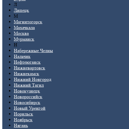
Л
Липецк
М
Магнитогорск
Махачкала
Москва
Мурманск
Н
Набережные Челны
Нальчик
Нефтеюганск
Нижневартовск
Нижнекамск
Нижний Новгород
Нижний Тагил
Новокузнецк
Новороссийск
Новосибирск
Новый Уренгой
Норильск
Ноябрьск
Нягань