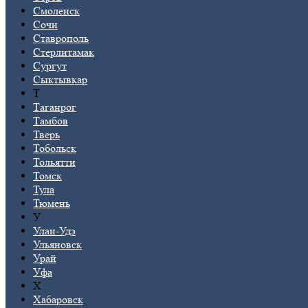
Смоленск
Сочи
Ставрополь
Стерлитамак
Сургут
Сыктывкар
Т
Таганрог
Тамбов
Тверь
Тобольск
Тольятти
Томск
Тула
Тюмень
У
Улан-Удэ
Ульяновск
Урай
Уфа
Х
Хабаровск