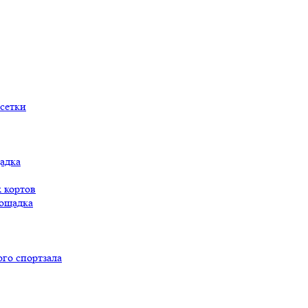
сетки
адка
 кортов
ощадка
го спортзала