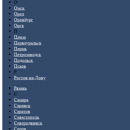
О
Омск
Орел
Оренбург
Орск
П
Пенза
Первоуральск
Пермь
Петрозаводск
Подольск
Псков
Р
Ростов-на-Дону
Рязань
С
Самара
Саранск
Саратов
Севастополь
Северодвинск
Серов