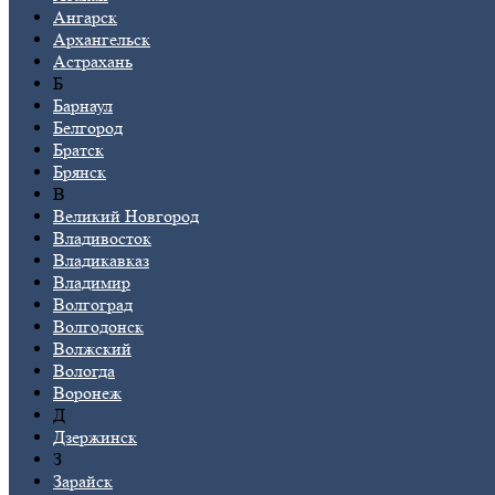
Ангарск
Архангельск
Астрахань
Б
Барнаул
Белгород
Братск
Брянск
В
Великий Новгород
Владивосток
Владикавказ
Владимир
Волгоград
Волгодонск
Волжский
Вологда
Воронеж
Д
Дзержинск
З
Зарайск