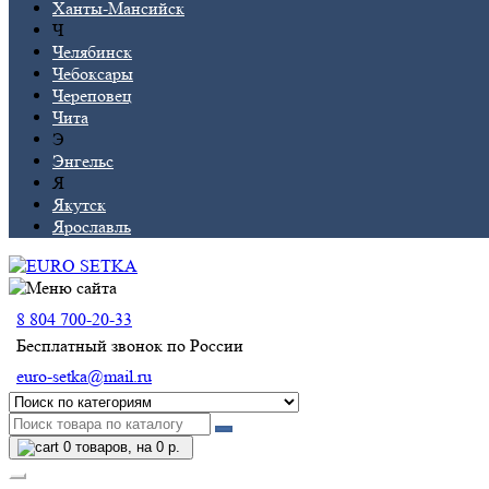
Ханты-Мансийск
Ч
Челябинск
Чебоксары
Череповец
Чита
Э
Энгельс
Я
Якутск
Ярославль
8 804 700-20-33
Бесплатный звонок по России
euro-setka@mail.ru
0
товаров, на 0 р.