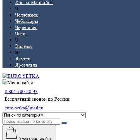
Ханты-Мансийск
Ч
Челябинск
Чебоксары
Череповец
Чита
Э
Энгельс
Я
Якутск
Ярославль
8 804 700-20-33
Бесплатный звонок по России
euro-setka@mail.ru
0
товаров, на 0 р.