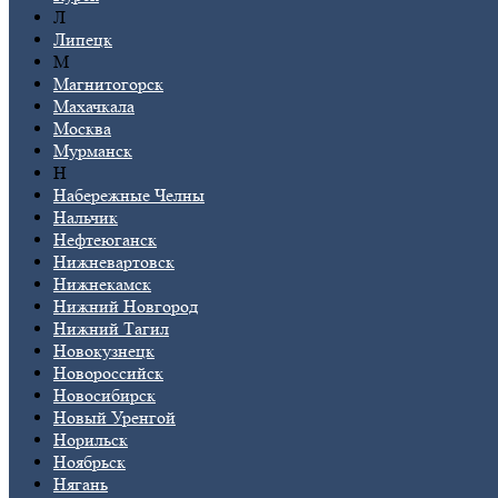
Л
Липецк
М
Магнитогорск
Махачкала
Москва
Мурманск
Н
Набережные Челны
Нальчик
Нефтеюганск
Нижневартовск
Нижнекамск
Нижний Новгород
Нижний Тагил
Новокузнецк
Новороссийск
Новосибирск
Новый Уренгой
Норильск
Ноябрьск
Нягань