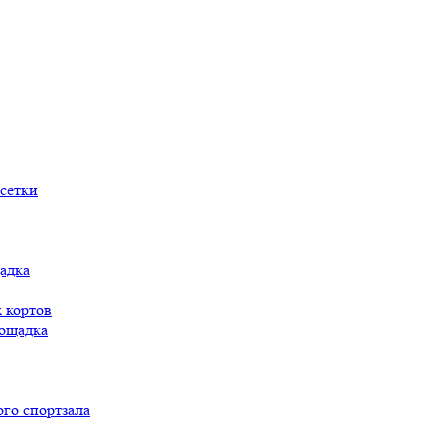
сетки
адка
 кортов
ощадка
го спортзала