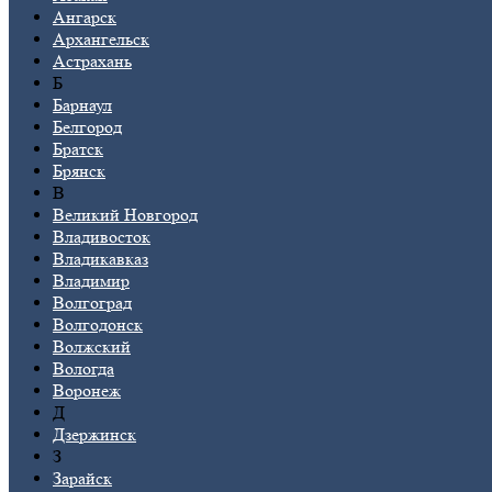
Ангарск
Архангельск
Астрахань
Б
Барнаул
Белгород
Братск
Брянск
В
Великий Новгород
Владивосток
Владикавказ
Владимир
Волгоград
Волгодонск
Волжский
Вологда
Воронеж
Д
Дзержинск
З
Зарайск