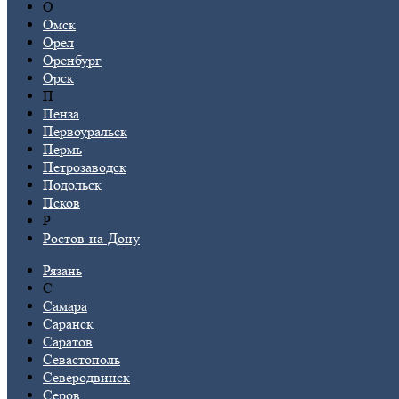
О
Омск
Орел
Оренбург
Орск
П
Пенза
Первоуральск
Пермь
Петрозаводск
Подольск
Псков
Р
Ростов-на-Дону
Рязань
С
Самара
Саранск
Саратов
Севастополь
Северодвинск
Серов