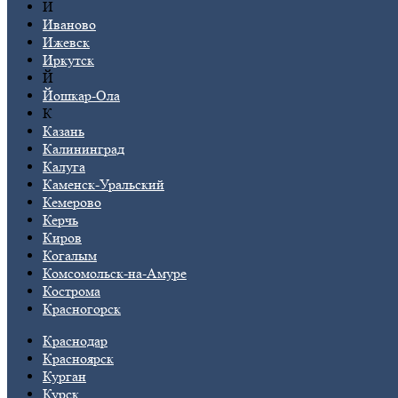
И
Иваново
Ижевск
Иркутск
Й
Йошкар-Ола
К
Казань
Калининград
Калуга
Каменск-Уральский
Кемерово
Керчь
Киров
Когалым
Комсомольск-на-Амуре
Кострома
Красногорск
Краснодар
Красноярск
Курган
Курск