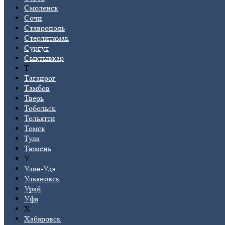
Смоленск
Сочи
Ставрополь
Стерлитамак
Сургут
Сыктывкар
Т
Таганрог
Тамбов
Тверь
Тобольск
Тольятти
Томск
Тула
Тюмень
У
Улан-Удэ
Ульяновск
Урай
Уфа
Х
Хабаровск