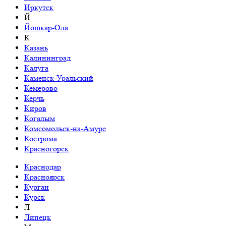
Иркутск
Й
Йошкар-Ола
К
Казань
Калининград
Калуга
Каменск-Уральский
Кемерово
Керчь
Киров
Когалым
Комсомольск-на-Амуре
Кострома
Красногорск
Краснодар
Красноярск
Курган
Курск
Л
Липецк