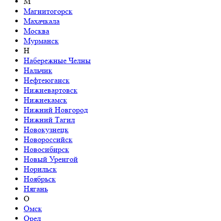
М
Магнитогорск
Махачкала
Москва
Мурманск
Н
Набережные Челны
Нальчик
Нефтеюганск
Нижневартовск
Нижнекамск
Нижний Новгород
Нижний Тагил
Новокузнецк
Новороссийск
Новосибирск
Новый Уренгой
Норильск
Ноябрьск
Нягань
О
Омск
Орел