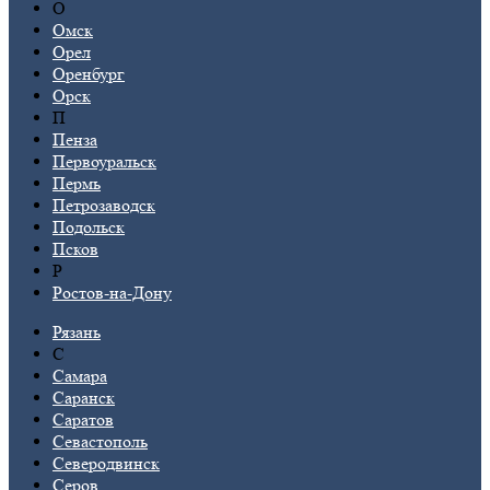
О
Омск
Орел
Оренбург
Орск
П
Пенза
Первоуральск
Пермь
Петрозаводск
Подольск
Псков
Р
Ростов-на-Дону
Рязань
С
Самара
Саранск
Саратов
Севастополь
Северодвинск
Серов