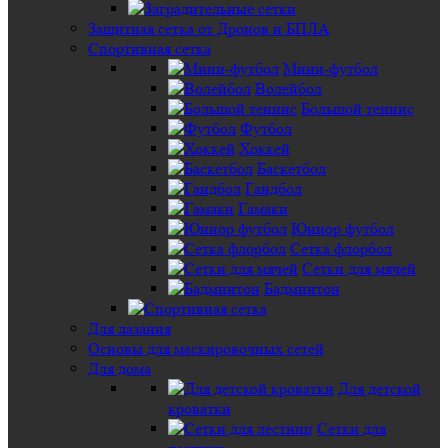
Защитная сетка от Дронов и БПЛА
Спортивная сетка
Мини-футбол
Волейбол
Большой теннис
Футбол
Хоккей
Баскетбол
Гандбол
Гамаки
Юниор футбол
Сетка флорбол
Сетки для мячей
Бадминтон
Для лазания
Основы для маскировочных сетей
Для дома
Для детской
кроватки
Сетки для