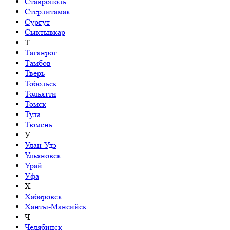
Ставрополь
Стерлитамак
Сургут
Сыктывкар
Т
Таганрог
Тамбов
Тверь
Тобольск
Тольятти
Томск
Тула
Тюмень
У
Улан-Удэ
Ульяновск
Урай
Уфа
Х
Хабаровск
Ханты-Мансийск
Ч
Челябинск