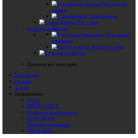
Для скатной
крыши
Страховочная
Сельское хозяйство
Для лесных
животных
Защита от птиц
Показать все категории
Портфолио
Отзывы
Акции
Информация
О нас
ПРАЙС ЛИСТ
Политика безопасности
КОНТАКТЫ
Условия соглашения
ДОСТАВКА