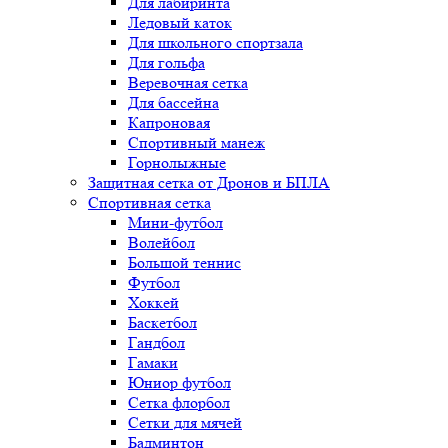
Для лабиринта
Ледовый каток
Для школьного спортзала
Для гольфа
Веревочная сетка
Для бассейна
Капроновая
Спортивный манеж
Горнолыжные
Защитная сетка от Дронов и БПЛА
Спортивная сетка
Мини-футбол
Волейбол
Большой теннис
Футбол
Хоккей
Баскетбол
Гандбол
Гамаки
Юниор футбол
Сетка флорбол
Сетки для мячей
Бадминтон