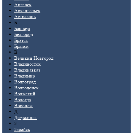
Ангарск
Архангельск
Астрахань
Б
Барнаул
Белгород
Братск
Брянск
В
Великий Новгород
Владивосток
Владикавказ
Владимир
Волгоград
Волгодонск
Волжский
Вологда
Воронеж
Д
Дзержинск
З
Зарайск