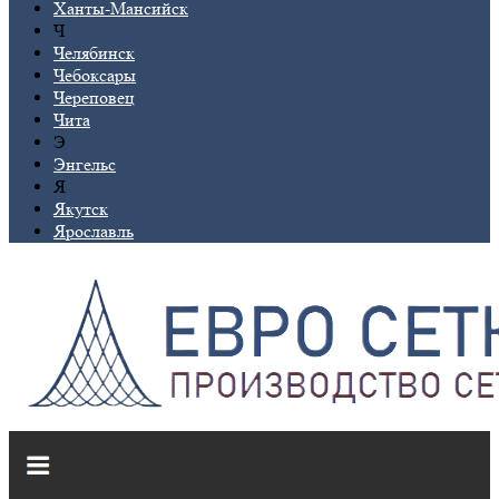
Ханты-Мансийск
Ч
Челябинск
Чебоксары
Череповец
Чита
Э
Энгельс
Я
Якутск
Ярославль