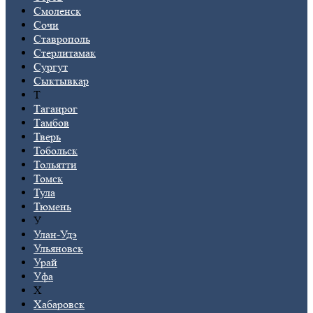
Смоленск
Сочи
Ставрополь
Стерлитамак
Сургут
Сыктывкар
Т
Таганрог
Тамбов
Тверь
Тобольск
Тольятти
Томск
Тула
Тюмень
У
Улан-Удэ
Ульяновск
Урай
Уфа
Х
Хабаровск