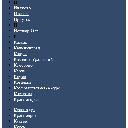
И
Иваново
Ижевск
Иркутск
Й
Йошкар-Ола
К
Казань
Калининград
Калуга
Каменск-Уральский
Кемерово
Керчь
Киров
Когалым
Комсомольск-на-Амуре
Кострома
Красногорск
Краснодар
Красноярск
Курган
Курск