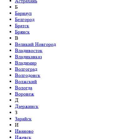
Астрахань
Б
Барнаул
Белгород
Братск
Брянск
В
Великий Новгород
Владивосток
Владикавказ
Владимир
Волгоград
Волгодонск
Волжский
Вологда
Воронеж
Д
Дзержинск
З
Зарайск
И
Иваново
Ижевск