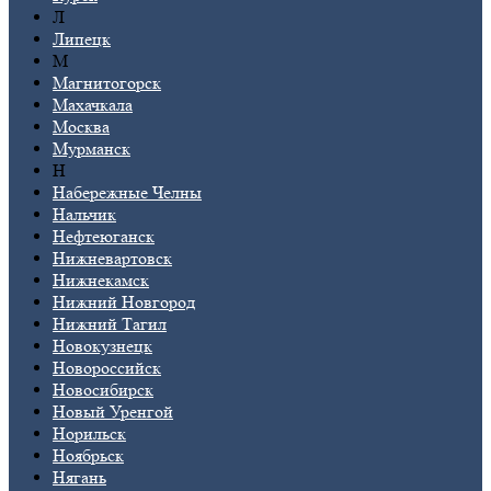
Л
Липецк
М
Магнитогорск
Махачкала
Москва
Мурманск
Н
Набережные Челны
Нальчик
Нефтеюганск
Нижневартовск
Нижнекамск
Нижний Новгород
Нижний Тагил
Новокузнецк
Новороссийск
Новосибирск
Новый Уренгой
Норильск
Ноябрьск
Нягань