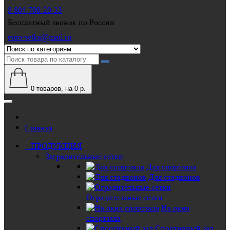
8 804 700-20-33
Бесплатный звонок по России
euro-setka@mail.ru
0
товаров, на 0 р.
Главная
ПРОДУКЦИЯ
Заградительные сетки
Для спортзала
Для стадионов
Оградительные сетки
На окна
спортзала
Спортивный зал