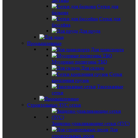
лестниц
Сетки для
балкона
Сетки для
бассейна
Для пруда
Промышленные
Для транспорта
Мусорные полигоны ТБО
Для склада
Сетки
крепления грузов
Такелажные
сетки
Строительные ЗУС сетки
Защитно-улавливающие сетки (ЗУС)
Для
строительных лесов