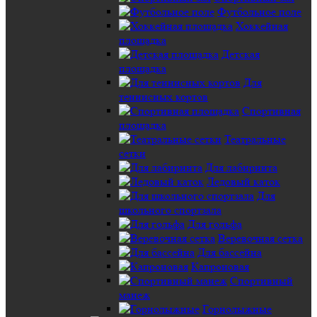
Футбольное поле
Хоккейная
площадка
Детская
площадка
Для
теннисных кортов
Спортивная
площадка
Театральные
сетки
Для лабиринта
Ледовый каток
Для
школьного спортзала
Для гольфа
Веревочная сетка
Для бассейна
Капроновая
Спортивный
манеж
Горнолыжные