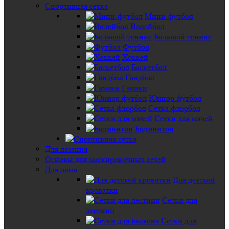
Спортивная сетка
Мини-футбол
Волейбол
Большой теннис
Футбол
Хоккей
Баскетбол
Гандбол
Гамаки
Юниор футбол
Сетка флорбол
Сетки для мячей
Бадминтон
Для лазания
Основы для маскировочных сетей
Для дома
Для детской
кроватки
Сетки для
лестниц
Сетки для