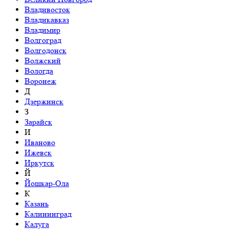
Владивосток
Владикавказ
Владимир
Волгоград
Волгодонск
Волжский
Вологда
Воронеж
Д
Дзержинск
З
Зарайск
И
Иваново
Ижевск
Иркутск
Й
Йошкар-Ола
К
Казань
Калининград
Калуга