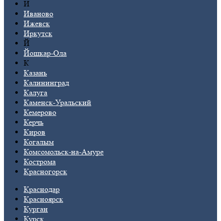
И
Иваново
Ижевск
Иркутск
Й
Йошкар-Ола
К
Казань
Калининград
Калуга
Каменск-Уральский
Кемерово
Керчь
Киров
Когалым
Комсомольск-на-Амуре
Кострома
Красногорск
Краснодар
Красноярск
Курган
Курск