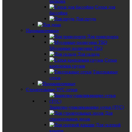
балкона
Сетки для
бассейна
Для пруда
Промышленные
Для транспорта
Мусорные полигоны ТБО
Для склада
Сетки
крепления грузов
Такелажные
сетки
Строительные ЗУС сетки
Защитно-улавливающие сетки (ЗУС)
Для
строительных лесов
Для скатной
крыши