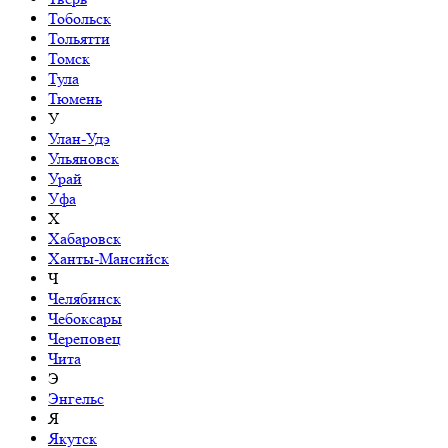
Тобольск
Тольятти
Томск
Тула
Тюмень
У
Улан-Удэ
Ульяновск
Урай
Уфа
Х
Хабаровск
Ханты-Мансийск
Ч
Челябинск
Чебоксары
Череповец
Чита
Э
Энгельс
Я
Якутск