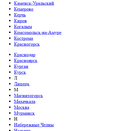
Каменск-Уральский
Кемерово
Керчь
Киров
Когалым
Комсомольск-на-Амуре
Кострома
Красногорск
Краснодар
Красноярск
Курган
Курск
Л
Липецк
М
Магнитогорск
Махачкала
Москва
Мурманск
Н
Набережные Челны
Нальчик