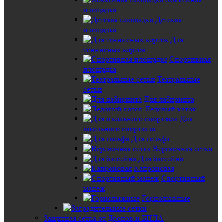
площадка
Детская
площадка
Для
теннисных кортов
Спортивная
площадка
Театральные
сетки
Для лабиринта
Ледовый каток
Для
школьного спортзала
Для гольфа
Веревочная сетка
Для бассейна
Капроновая
Спортивный
манеж
Горнолыжные
Защитная сетка от Дронов и БПЛА