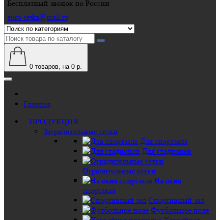
Бесплатный звонок по России
euro-setka@mail.ru
0
товаров, на 0 р.
Главная
ПРОДУКЦИЯ
Заградительные сетки
Для спортзала
Для стадионов
Оградительные сетки
На окна
спортзала
Спортивный зал
Футбольное поле
Хоккейная