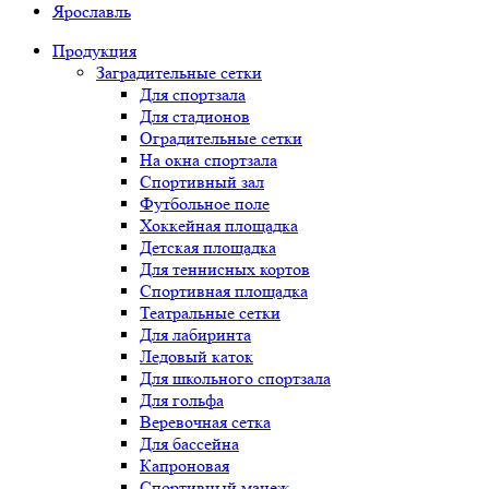
Ярославль
Продукция
Заградительные сетки
Для спортзала
Для стадионов
Оградительные сетки
На окна спортзала
Спортивный зал
Футбольное поле
Хоккейная площадка
Детская площадка
Для теннисных кортов
Спортивная площадка
Театральные сетки
Для лабиринта
Ледовый каток
Для школьного спортзала
Для гольфа
Веревочная сетка
Для бассейна
Капроновая
Спортивный манеж