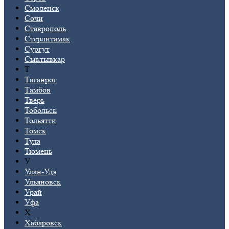
Смоленск
Сочи
Ставрополь
Стерлитамак
Сургут
Сыктывкар
Т
Таганрог
Тамбов
Тверь
Тобольск
Тольятти
Томск
Тула
Тюмень
У
Улан-Удэ
Ульяновск
Урай
Уфа
Х
Хабаровск