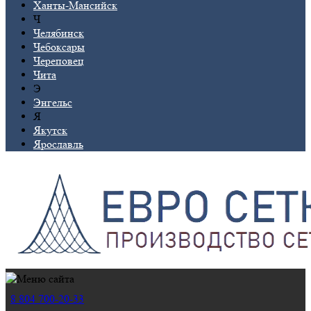
Ханты-Мансийск
Ч
Челябинск
Чебоксары
Череповец
Чита
Э
Энгельс
Я
Якутск
Ярославль
8 804 700-20-33