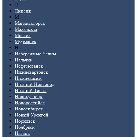
Л
Липецк
М
Магнитогорск
Махачкала
Москва
Мурманск
Н
Набережные Челны
Нальчик
Нефтеюганск
Нижневартовск
Нижнекамск
Нижний Новгород
Нижний Тагил
Новокузнецк
Новороссийск
Новосибирск
Новый Уренгой
Норильск
Ноябрьск
Нягань