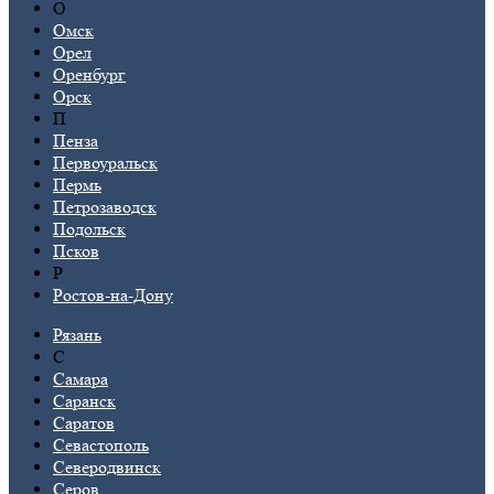
О
Омск
Орел
Оренбург
Орск
П
Пенза
Первоуральск
Пермь
Петрозаводск
Подольск
Псков
Р
Ростов-на-Дону
Рязань
С
Самара
Саранск
Саратов
Севастополь
Северодвинск
Серов