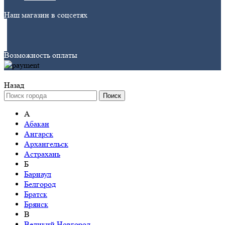
Наш магазин в соцсетях
Возможность оплаты
Назад
Поиск
А
Абакан
Ангарск
Архангельск
Астрахань
Б
Барнаул
Белгород
Братск
Брянск
В
Великий Новгород