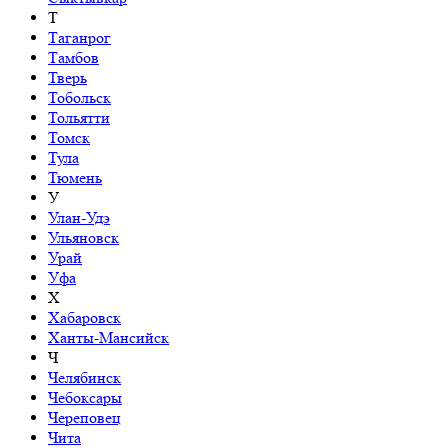
Т
Таганрог
Тамбов
Тверь
Тобольск
Тольятти
Томск
Тула
Тюмень
У
Улан-Удэ
Ульяновск
Урай
Уфа
Х
Хабаровск
Ханты-Мансийск
Ч
Челябинск
Чебоксары
Череповец
Чита