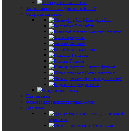
Защитная сетка от Дронов и БПЛА
Спортивная сетка
Мини-футбол
Волейбол
Большой теннис
Футбол
Хоккей
Баскетбол
Гандбол
Гамаки
Юниор футбол
Сетка флорбол
Сетки для мячей
Бадминтон
Для лазания
Основы для маскировочных сетей
Для дома
Для детской
кроватки
Сетки для