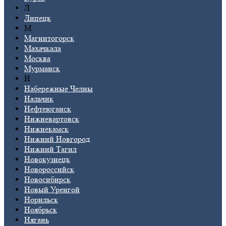
Л
Липецк
М
Магнитогорск
Махачкала
Москва
Мурманск
Н
Набережные Челны
Нальчик
Нефтеюганск
Нижневартовск
Нижнекамск
Нижний Новгород
Нижний Тагил
Новокузнецк
Новороссийск
Новосибирск
Новый Уренгой
Норильск
Ноябрьск
Нягань