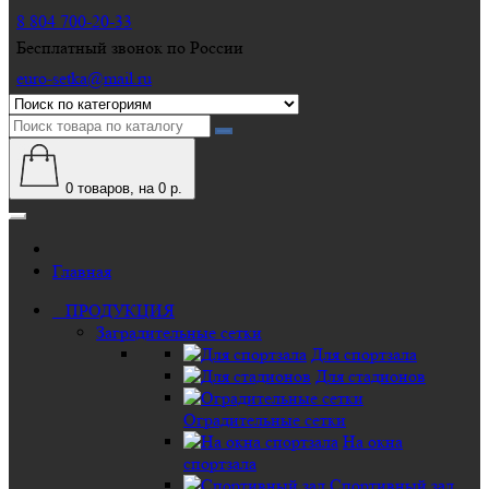
8 804 700-20-33
Бесплатный звонок по России
euro-setka@mail.ru
0
товаров, на 0 р.
Главная
ПРОДУКЦИЯ
Заградительные сетки
Для спортзала
Для стадионов
Оградительные сетки
На окна
спортзала
Спортивный зал