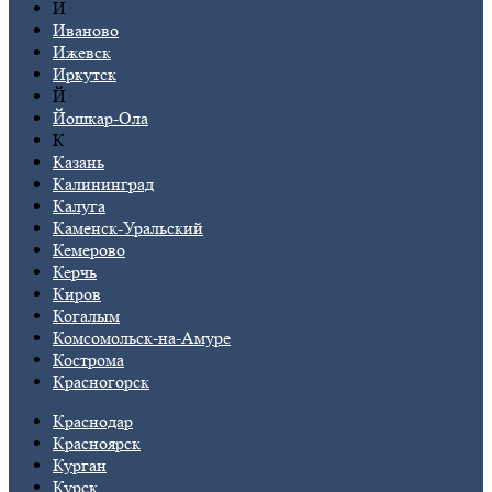
И
Иваново
Ижевск
Иркутск
Й
Йошкар-Ола
К
Казань
Калининград
Калуга
Каменск-Уральский
Кемерово
Керчь
Киров
Когалым
Комсомольск-на-Амуре
Кострома
Красногорск
Краснодар
Красноярск
Курган
Курск