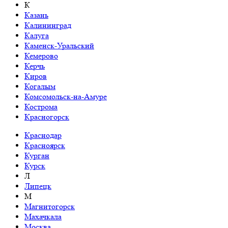
К
Казань
Калининград
Калуга
Каменск-Уральский
Кемерово
Керчь
Киров
Когалым
Комсомольск-на-Амуре
Кострома
Красногорск
Краснодар
Красноярск
Курган
Курск
Л
Липецк
М
Магнитогорск
Махачкала
Москва