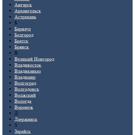
Ангарск
Архангельск
Астрахань
Б
Барнаул
Белгород
Братск
Брянск
В
Великий Новгород
Владивосток
Владикавказ
Владимир
Волгоград
Волгодонск
Волжский
Вологда
Воронеж
Д
Дзержинск
З
Зарайск