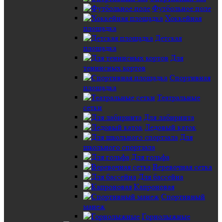
Футбольное поле
Хоккейная
площадка
Детская
площадка
Для
теннисных кортов
Спортивная
площадка
Театральные
сетки
Для лабиринта
Ледовый каток
Для
школьного спортзала
Для гольфа
Веревочная сетка
Для бассейна
Капроновая
Спортивный
манеж
Горнолыжные