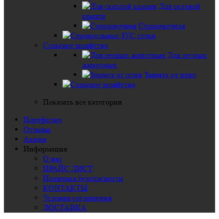
Для скатной
крыши
Страховочная
Сельское хозяйство
Для лесных
животных
Защита от птиц
Показать все категории
Портфолио
Отзывы
Акции
Информация
О нас
ПРАЙС ЛИСТ
Политика безопасности
КОНТАКТЫ
Условия соглашения
ДОСТАВКА