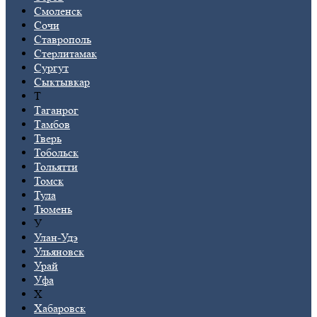
Смоленск
Сочи
Ставрополь
Стерлитамак
Сургут
Сыктывкар
Т
Таганрог
Тамбов
Тверь
Тобольск
Тольятти
Томск
Тула
Тюмень
У
Улан-Удэ
Ульяновск
Урай
Уфа
Х
Хабаровск