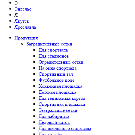
Э
Энгельс
Я
Якутск
Ярославль
Продукция
Заградительные сетки
Для спортзала
Для стадионов
Оградительные сетки
На окна спортзала
Спортивный зал
Футбольное поле
Хоккейная площадка
Детская площадка
Для теннисных кортов
Спортивная площадка
Театральные сетки
Для лабиринта
Ледовый каток
Для школьного спортзала
Для гольфа