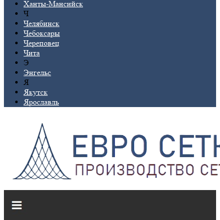
Ханты-Мансийск
Ч
Челябинск
Чебоксары
Череповец
Чита
Э
Энгельс
Я
Якутск
Ярославль