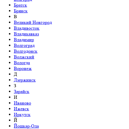
Братск
Брянск
В
Великий Новгород
Владивосток
Владикавказ
Владимир
Волгоград
Волгодонск
Волжский
Вологда
Воронеж
Д
Дзержинск
З
Зарайск
И
Иваново
Ижевск
Иркутск
Й
Йошкар-Ола