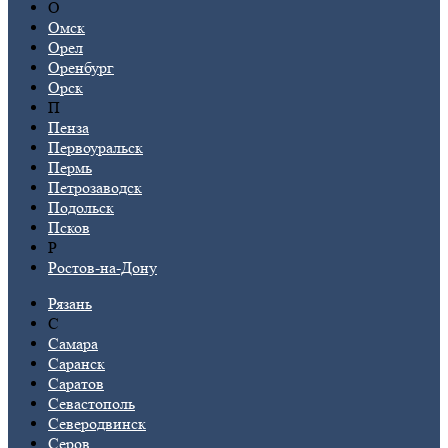
О
Омск
Орел
Оренбург
Орск
П
Пенза
Первоуральск
Пермь
Петрозаводск
Подольск
Псков
Р
Ростов-на-Дону
Рязань
С
Самара
Саранск
Саратов
Севастополь
Северодвинск
Серов