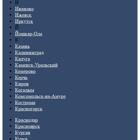
И
Иваново
Ижевск
Иркутск
Й
Йошкар-Ола
К
Казань
Калининград
Калуга
Каменск-Уральский
Кемерово
Керчь
Киров
Когалым
Комсомольск-на-Амуре
Кострома
Красногорск
Краснодар
Красноярск
Курган
Курск