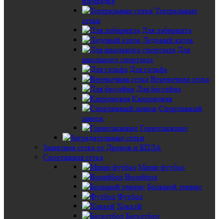
площадка
Театральные
сетки
Для лабиринта
Ледовый каток
Для
школьного спортзала
Для гольфа
Веревочная сетка
Для бассейна
Капроновая
Спортивный
манеж
Горнолыжные
Защитная сетка от Дронов и БПЛА
Спортивная сетка
Мини-футбол
Волейбол
Большой теннис
Футбол
Хоккей
Баскетбол