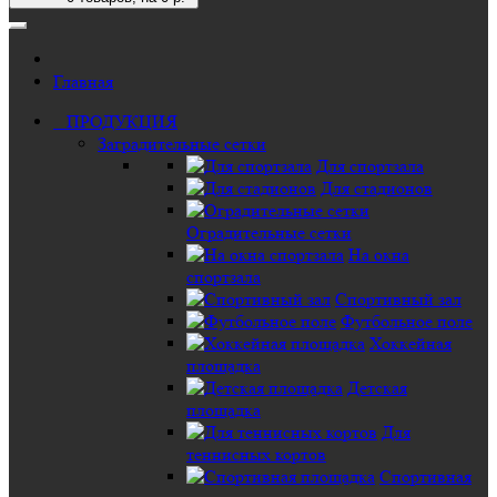
Главная
ПРОДУКЦИЯ
Заградительные сетки
Для спортзала
Для стадионов
Оградительные сетки
На окна
спортзала
Спортивный зал
Футбольное поле
Хоккейная
площадка
Детская
площадка
Для
теннисных кортов
Спортивная