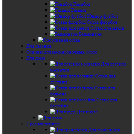
Гандбол
Гамаки
Юниор футбол
Сетка флорбол
Сетки для мячей
Бадминтон
Для лазания
Основы для маскировочных сетей
Для дома
Для детской
кроватки
Сетки для
лестниц
Сетки для
балкона
Сетки для
бассейна
Для пруда
Промышленные
Для транспорта