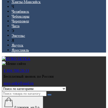
Ханты-Мансийск
Ч
Челябинск
Чебоксары
Череповец
Чита
Э
Энгельс
Я
Якутск
Ярославль
8 804 700-20-33
Бесплатный звонок по России
euro-setka@mail.ru
0
товаров, на 0 р.