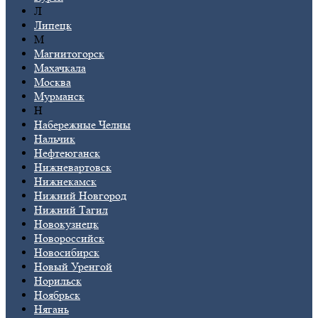
Л
Липецк
М
Магнитогорск
Махачкала
Москва
Мурманск
Н
Набережные Челны
Нальчик
Нефтеюганск
Нижневартовск
Нижнекамск
Нижний Новгород
Нижний Тагил
Новокузнецк
Новороссийск
Новосибирск
Новый Уренгой
Норильск
Ноябрьск
Нягань