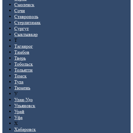
Смоленск
Сочи
Ставрополь
Стерлитамак
Сургут
Сыктывкар
Т
Таганрог
Тамбов
Тверь
Тобольск
Тольятти
Томск
Тула
Тюмень
У
Улан-Удэ
Ульяновск
Урай
Уфа
Х
Хабаровск