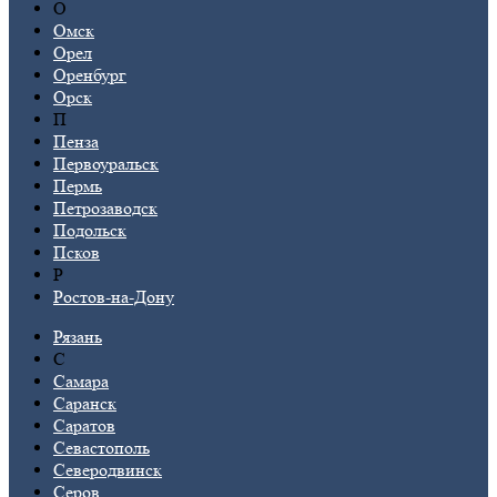
О
Омск
Орел
Оренбург
Орск
П
Пенза
Первоуральск
Пермь
Петрозаводск
Подольск
Псков
Р
Ростов-на-Дону
Рязань
С
Самара
Саранск
Саратов
Севастополь
Северодвинск
Серов