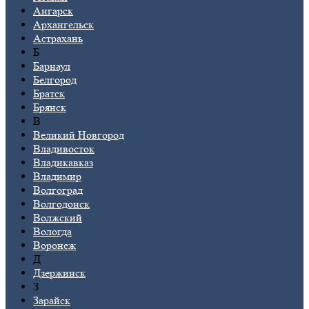
Ангарск
Архангельск
Астрахань
Б
Барнаул
Белгород
Братск
Брянск
В
Великий Новгород
Владивосток
Владикавказ
Владимир
Волгоград
Волгодонск
Волжский
Вологда
Воронеж
Д
Дзержинск
З
Зарайск