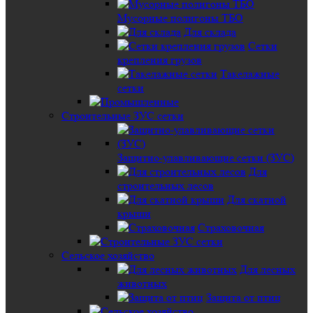
Мусорные полигоны ТБО
Для склада
Сетки
крепления грузов
Такелажные
сетки
Строительные ЗУС сетки
Защитно-улавливающие сетки (ЗУС)
Для
строительных лесов
Для скатной
крыши
Страховочная
Сельское хозяйство
Для лесных
животных
Защита от птиц